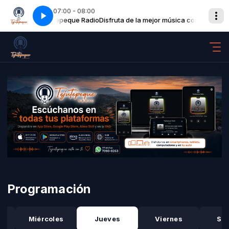
07:00 - 08:00
 música con Tejutepeque Radio
machito
09 el - machito
Disfruta de la mejor música con Tejutepeq
Programación
Miércoles
Jueves
Viernes
Sá